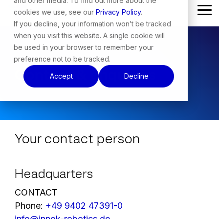
and other media. To find out more about the
Skip
cookies we use, see our
Privacy Policy
.
Tog
to
Me
the
If you decline, your information won’t be tracked
main
when you visit this website. A single cookie will
content.
be used in your browser to remember your
preference not to be tracked.
Contact & enquiries
Accept
Decline
Your contact person
Headquarters
CONTACT
Phone:
+49 9402 47391-0
info@innok-robotics.de