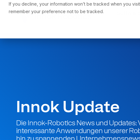
Skip
If you decline, your information won’t be tracked when you visit
to
remember your preference not to be tracked.
Softwar
the
main
content.
Innok Update
Die Innok-Robotics News und Updates: 
interessante Anwendungen unserer Robo
hin zu spannenden Unternehmensnews