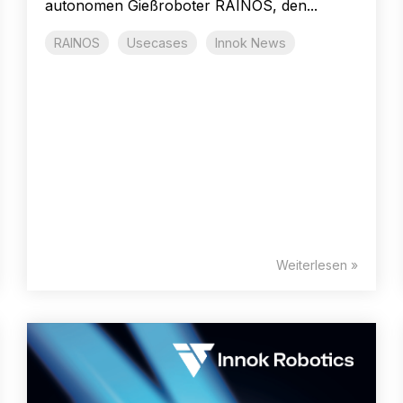
autonomen Gießroboter RAINOS, den...
RAINOS
Usecases
Innok News
Weiterlesen »