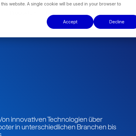
 this website. A single cookie will be used in your browser to
e
Produkte
Branchen
Aktuelles
Un
& Use Cases
& 
Accept
Decline
Von innovativen Technologien über
ter in unterschiedlichen Branchen bis
.