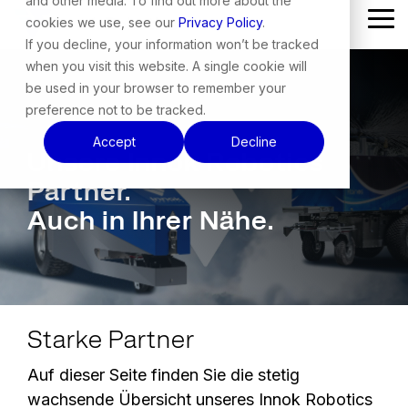
and other media. To find out more about the
Skip
cookies we use, see our
Privacy Policy
.
Tog
to
Me
the
If you decline, your information won’t be tracked
main
when you visit this website. A single cookie will
content.
be used in your browser to remember your
preference not to be tracked.
Accept
Decline
Unsere Innok Robotics
Partner.
Auch in Ihrer Nähe.
Starke Partner
Auf dieser Seite finden Sie die stetig
wachsende Übersicht unseres Innok Robotics