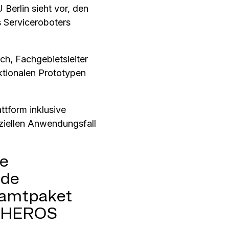
erlin sieht vor, den
s Serviceroboters
ch, Fachgebietsleiter
ktionalen Prototypen
attform inklusive
eziellen Anwendungsfall
le
nde
esamtpaket
em HEROS