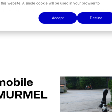
 this website. A single cookie will be used in your browser to
Produkte
Branchen
Aktuelles
Unte
& Use Cases
& Par
Accept
Decline
mobile
t MURMEL