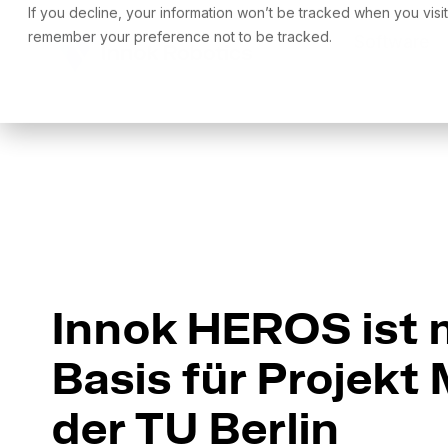
Skip
If you decline, your information won’t be tracked when you visit
to
remember your preference not to be tracked.
Software
the
main
content.
Innok HEROS ist 
Basis für Projek
der TU Berlin