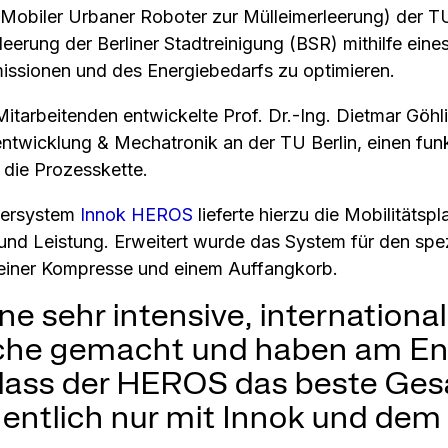
biler Urbaner Roboter zur Mülleimerleerung) der TU B
eerung der Berliner Stadtreinigung (BSR) mithilfe eine
missionen und des Energiebedarfs zu optimieren.
tarbeitenden entwickelte Prof. Dr.-Ing. Dietmar Göhli
twicklung & Mechatronik an der TU Berlin, einen fun
 die Prozesskette.
tersystem
Innok HEROS
lieferte hierzu die Mobilitätspl
 und Leistung. Erweitert wurde das System für den sp
einer Kompresse und einem Auffangkorb.
ne sehr intensive, internationa
che gemacht und haben am E
, dass der HEROS das beste G
eigentlich nur mit Innok und d