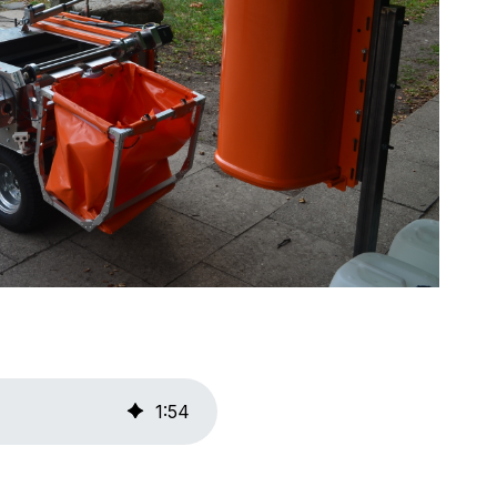
1
:
54