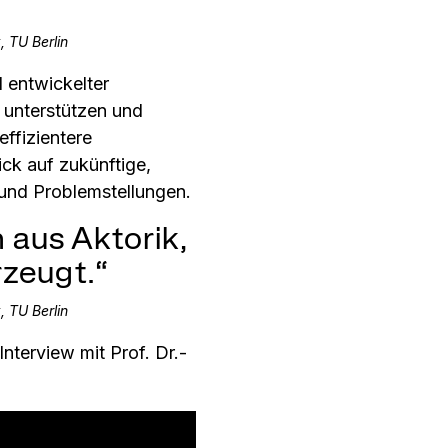
k,
TU Berlin
l entwickelter
n unterstützen und
ffizientere
ck auf zukünftige,
und Problemstellungen.
 aus Aktorik,
rzeugt.“
k,
TU Berlin
nterview mit Prof. Dr.-