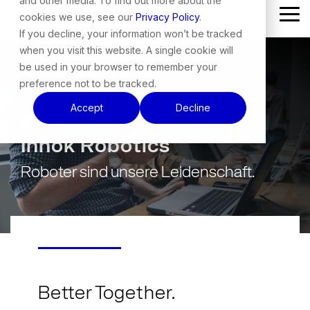
and other media. To find out more about the
Skip
cookies we use, see our
Privacy Policy
.
Tog
to
Me
the
If you decline, your information won’t be tracked
main
when you visit this website. A single cookie will
content.
be used in your browser to remember your
preference not to be tracked.
Accept
Decline
Karriere bei
Innok Robotics
Roboter sind unsere Leidenschaft.
Better Together.