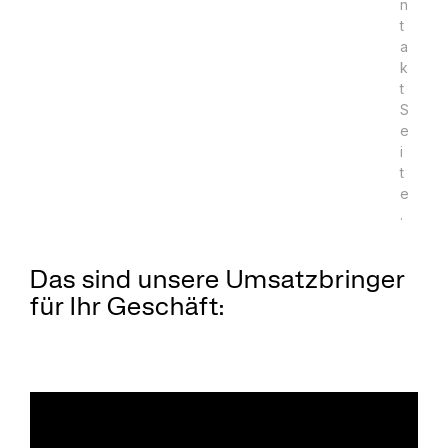
n
t
a
k
t
S
e
i
t
e
.
Das sind unsere Umsatzbringer
für Ihr Geschäft: