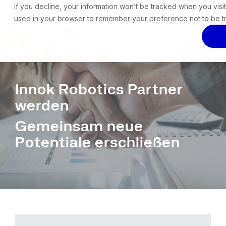
Skip
If you decline, your information won’t be tracked when you visit 
Tog
to
used in your browser to remember your preference not to be t
Me
the
main
content.
Innok Robotics Partner
werden
Gemeinsam neue
Potentiale erschließen