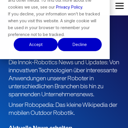
and other media. To find out more about the
Skip
cookies we use, see our
Privacy Policy
.
Tog
to
Me
the
If you decline, your information won’t be tracked
main
when you visit this website. A single cookie will
content.
be used in your browser to remember your
preference not to be tracked.
Accept
Decline
Innok Update
Die Innok-Robotics News und Updates: Von
innovativen Technologien über interessante
Anwendungen unserer Roboter in
unterschiedlichen Branchen bis hin zu
spannenden Unternehmensnews.
Unser Robopedia: Das kleine Wikipedia der
mobilen Outdoor Robotik.