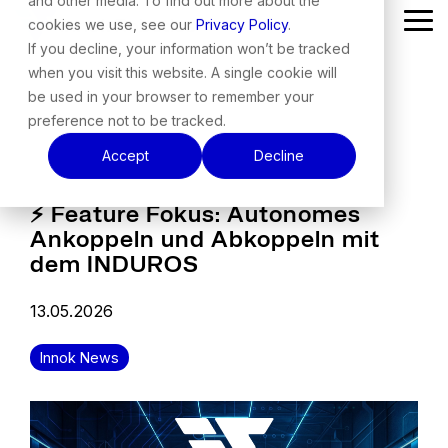
and other media. To find out more about the
Skip
cookies we use, see our
Privacy Policy
.
Tog
to
Me
the
If you decline, your information won’t be tracked
main
when you visit this website. A single cookie will
content.
be used in your browser to remember your
preference not to be tracked.
Accept
Decline
⚡ Feature Fokus: Autonomes
Ankoppeln und Abkoppeln mit
dem INDUROS
13.05.2026
Innok News