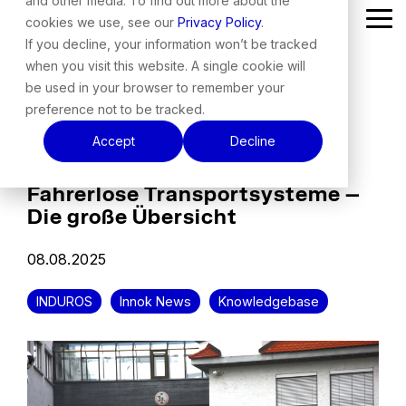
and other media. To find out more about the
Skip
cookies we use, see our
Privacy Policy
.
Tog
to
Me
the
If you decline, your information won’t be tracked
main
when you visit this website. A single cookie will
content.
be used in your browser to remember your
preference not to be tracked.
Accept
Decline
Fahrerlose Transportsysteme –
Die große Übersicht
08.08.2025
INDUROS
Innok News
Knowledgebase