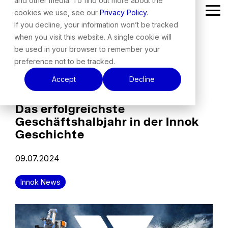
and other media. To find out more about the
Skip
cookies we use, see our
Privacy Policy
.
Tog
to
Me
the
If you decline, your information won’t be tracked
main
when you visit this website. A single cookie will
content.
be used in your browser to remember your
preference not to be tracked.
Accept
Decline
Das erfolgreichste
Geschäftshalbjahr in der Innok
Geschichte
09.07.2024
Innok News