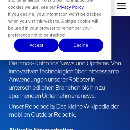
and other media. To find out more about the
Skip
cookies we use, see our
Privacy Policy
.
Tog
to
Me
the
If you decline, your information won’t be tracked
main
when you visit this website. A single cookie will
content.
be used in your browser to remember your
preference not to be tracked.
Accept
Decline
Innok Update
Die Innok-Robotics News und Updates: Von
innovativen Technologien über interessante
Anwendungen unserer Roboter in
unterschiedlichen Branchen bis hin zu
spannenden Unternehmensnews.
Unser Robopedia: Das kleine Wikipedia der
mobilen Outdoor Robotik.