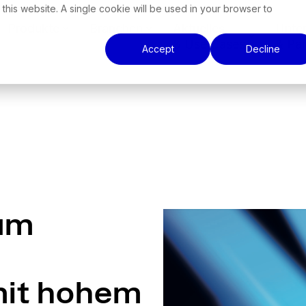
 this website. A single cookie will be used in your browser to
Produkte
Branchen
Aktuelles
Unte
& Use Cases
& Par
Accept
Decline
zum
mit hohem