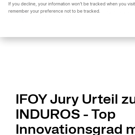
Skip
If you decline, your information won’t be tracked when you visit
to
remember your preference not to be tracked.
Software
the
main
content.
IFOY Jury Urteil 
INDUROS - Top
Innovationsgrad 