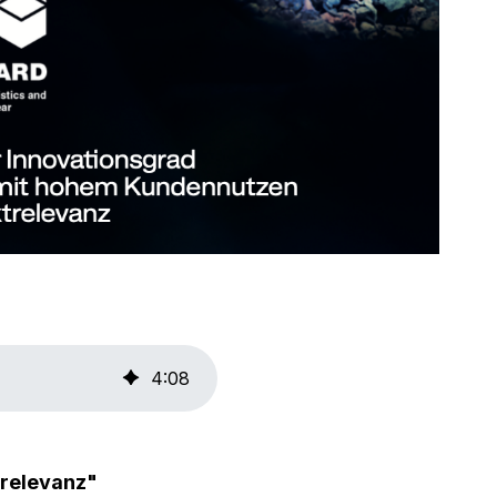
4
:
08
trelevanz"