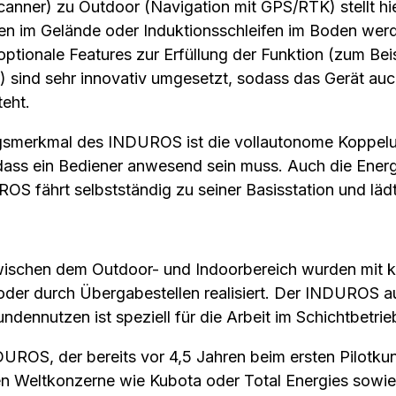
canner) zu Outdoor (Navigation mit GPS/RTK) stellt hie
en im Gelände oder Induktionsschleifen im Boden werd
optionale Features zur Erfüllung der Funktion (zum Beis
) sind sehr innovativ umgesetzt, sodass das Gerät au
teht.
ungsmerkmal des INDUROS ist die vollautonome Koppe
dass ein Bediener anwesend sein muss. Auch die Energ
S fährt selbstständig zu seiner Basisstation und lädt 
wischen dem Outdoor- und Indoorbereich wurden mit k
der durch Übergabestellen realisiert. Der INDUROS a
ndennutzen ist speziell für die Arbeit im Schichtbetri
ROS, der bereits vor 4,5 Jahren beim ersten Pilotkun
en Weltkonzerne wie Kubota oder Total Energies sowie