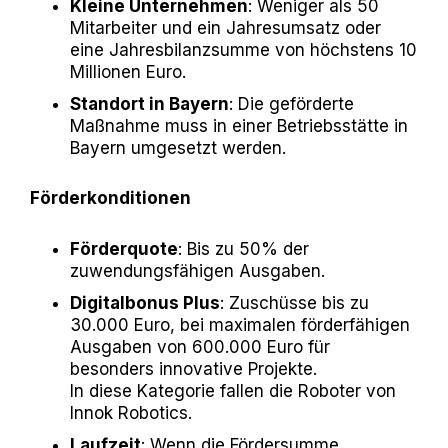
Kleine Unternehmen
: Weniger als 50
Mitarbeiter und ein Jahresumsatz oder
eine Jahresbilanzsumme von höchstens 10
Millionen Euro.
Standort in Bayern
: Die geförderte
Maßnahme muss in einer Betriebsstätte in
Bayern umgesetzt werden.
Förderkonditionen
Förderquote
: Bis zu 50% der
zuwendungsfähigen Ausgaben.
Digitalbonus Plus
: Zuschüsse bis zu
30.000 Euro, bei maximalen förderfähigen
Ausgaben von 600.000 Euro für
besonders innovative Projekte.
In diese Kategorie fallen die Roboter von
Innok Robotics.
Laufzeit
: Wenn die Fördersumme