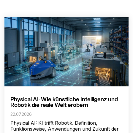
Physical AI: Wie künstliche Intelligenz und
Robotik die reale Welt erobern
22.07.2026
Physical AI: KI trifft Robotik. Definition,
Funktionsweise, Anwendungen und Zukunft der