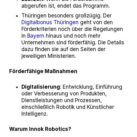
abgerufen ist, endet das Programm.
Thüringen besonders großzügig. Der
Digitalbonus Thüringen
geht von den
Förderkriterien noch über die Regelungen
in
Bayern
hinaus und noch mehr
Unternehmen sind förderfähig. Die Details
dazu finden sie auf den Seiten der
jeweiligen Ministerien.
Förderfähige Maßnahmen
Digitalisierung
: Entwicklung, Einführung
oder Verbesserung von Produkten,
Dienstleistungen und Prozessen,
einschließlich Robotik und Künstlicher
Intelligenz.
Warum Innok Robotics?