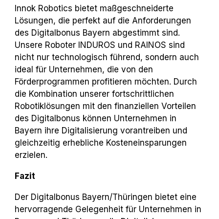
Innok Robotics bietet maßgeschneiderte
Lösungen, die perfekt auf die Anforderungen
des Digitalbonus Bayern abgestimmt sind.
Unsere Roboter INDUROS und RAINOS sind
nicht nur technologisch führend, sondern auch
ideal für Unternehmen, die von den
Förderprogrammen profitieren möchten. Durch
die Kombination unserer fortschrittlichen
Robotiklösungen mit den finanziellen Vorteilen
des Digitalbonus können Unternehmen in
Bayern ihre Digitalisierung vorantreiben und
gleichzeitig erhebliche Kosteneinsparungen
erzielen.
Fazit
Der Digitalbonus Bayern/Thüringen bietet eine
hervorragende Gelegenheit für Unternehmen in