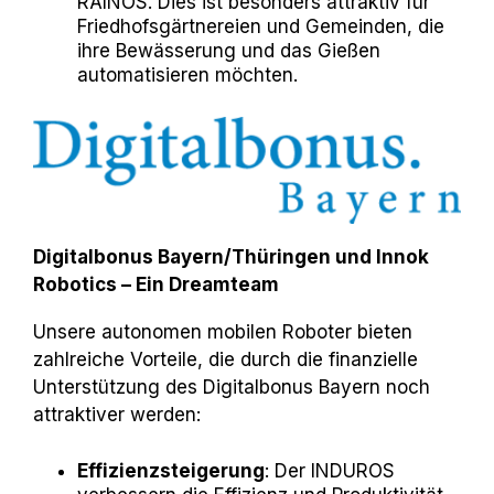
RAINOS. Dies ist besonders attraktiv für
Friedhofsgärtnereien und Gemeinden, die
ihre Bewässerung und das Gießen
automatisieren möchten.
Digitalbonus Bayern/Thüringen und Innok
Robotics – Ein Dreamteam
Unsere autonomen mobilen Roboter bieten
zahlreiche Vorteile, die durch die finanzielle
Unterstützung des Digitalbonus Bayern noch
attraktiver werden:
Effizienzsteigerung
: Der INDUROS