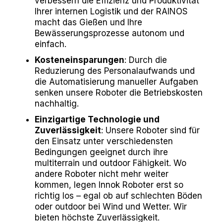
verbessern die Effizienz und Produktivität
Ihrer internen Logistik und der RAINOS
macht das Gießen und Ihre
Bewässerungsprozesse autonom und
einfach.
Kosteneinsparungen
: Durch die
Reduzierung des Personalaufwands und
die Automatisierung manueller Aufgaben
senken unsere Roboter die Betriebskosten
nachhaltig.
Einzigartige Technologie und
Zuverlässigkeit
: Unsere Roboter sind für
den Einsatz unter verschiedensten
Bedingungen geeignet durch ihre
multiterrain und outdoor Fähigkeit. Wo
andere Roboter nicht mehr weiter
kommen, legen Innok Roboter erst so
richtig los – egal ob auf schlechten Böden
oder outdoor bei Wind und Wetter. Wir
bieten höchste Zuverlässigkeit.