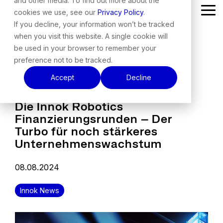
and other media. To find out more about the
Skip
cookies we use, see our
Privacy Policy
.
Tog
to
Me
the
If you decline, your information won’t be tracked
main
when you visit this website. A single cookie will
content.
be used in your browser to remember your
preference not to be tracked.
Accept
Decline
Die Innok Robotics
Finanzierungsrunden – Der
Turbo für noch stärkeres
Unternehmenswachstum
08.08.2024
Innok News