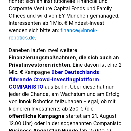
richtet sich an institutionelle Financial und
Corporate Venture Capital Fonds und Family
Offices und wird von EY München gemanaged.
Interessenten ab 1 Mio. € Mindest-Invest
wenden sich bitte an:
finance@innok-
robotics.de
.
Daneben laufen zwei weitere
Finanzierungsmaßnahmen, die sich auch an
Privatinvestoren richten
. Eine davon ist eine 2
Mio. € Kampagne
über Deutschlands
führende Crowd-Investingplattform
COMPANISTO
aus Berlin. Über diese hat nun
jeder die Chance, am Wachstum und am Erfolg
von Innok Robotics teilzuhaben – egal, ob mit
kleineren Investments ab 250 € (die
öffentliche Kampagne
startet am 21. August
12.00 Uhr) oder in der sogenannten Companisto
Business Angel Club Runde
(ab 10.000 €).