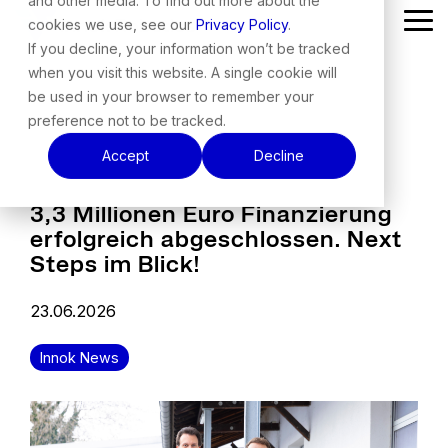
and other media. To find out more about the
Skip
cookies we use, see our
Privacy Policy
.
Tog
to
Me
the
If you decline, your information won’t be tracked
main
when you visit this website. A single cookie will
content.
be used in your browser to remember your
preference not to be tracked.
Accept
Decline
3,3 Millionen Euro Finanzierung
erfolgreich abgeschlossen. Next
Steps im Blick!
23.06.2026
Innok News