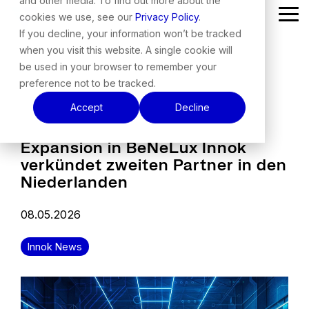
and other media. To find out more about the
Skip
cookies we use, see our
Privacy Policy
.
Tog
to
Me
the
If you decline, your information won’t be tracked
main
when you visit this website. A single cookie will
content.
be used in your browser to remember your
preference not to be tracked.
Accept
Decline
Expansion in BeNeLux Innok
verkündet zweiten Partner in den
Niederlanden
08.05.2026
Innok News