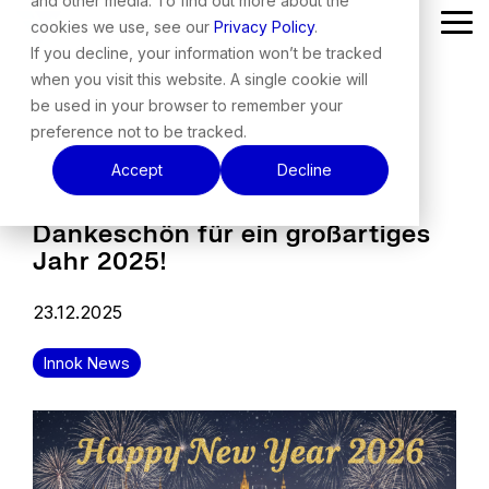
and other media. To find out more about the
Skip
cookies we use, see our
Privacy Policy
.
Tog
to
Me
the
If you decline, your information won’t be tracked
main
when you visit this website. A single cookie will
content.
be used in your browser to remember your
preference not to be tracked.
Accept
Decline
Dankeschön für ein großartiges
Jahr 2025!
23.12.2025
Innok News