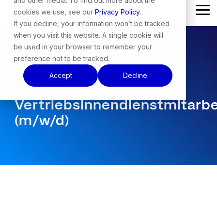
and other media. To find out more about the
Skip
cookies we use, see our
Privacy Policy
.
Tog
to
Me
the
If you decline, your information won’t be tracked
main
when you visit this website. A single cookie will
content.
be used in your browser to remember your
preference not to be tracked.
Accept
Decline
Lust auf Team?
Vertriebsinnendienstmitarbe
(m/w/d)