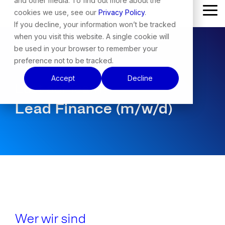
and other media. To find out more about the
Skip
cookies we use, see our
Privacy Policy
.
Tog
to
Me
the
If you decline, your information won’t be tracked
main
when you visit this website. A single cookie will
content.
be used in your browser to remember your
preference not to be tracked.
Accept
Decline
Lust auf Team?
Lead Finance (m/w/d)
Wer wir sind