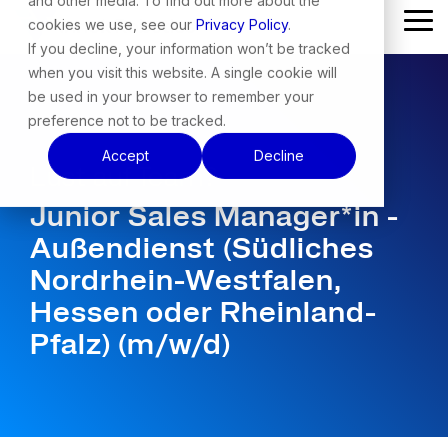
and other media. To find out more about the
Skip
cookies we use, see our
Privacy Policy
.
Tog
to
Me
the
If you decline, your information won’t be tracked
main
when you visit this website. A single cookie will
content.
be used in your browser to remember your
preference not to be tracked.
Accept
Decline
Lust auf Team?
Junior Sales Manager*in -
Außendienst (Südliches
Nordrhein-Westfalen,
Hessen oder Rheinland-
Pfalz) (m/w/d)